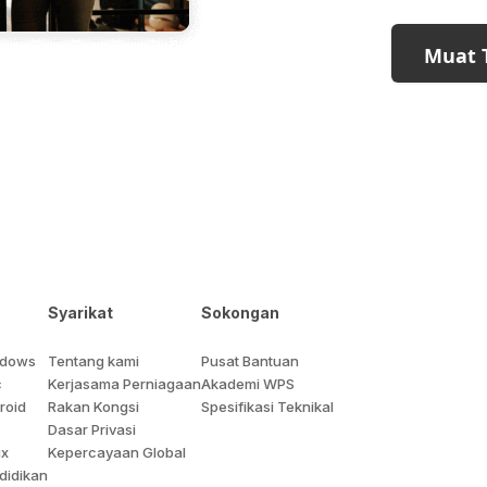
Muat 
Syarikat
Sokongan
ndows
Tentang kami
Pusat Bantuan
c
Kerjasama Perniagaan
Akademi WPS
roid
Rakan Kongsi
Spesifikasi Teknikal
Dasar Privasi
ux
Kepercayaan Global
didikan