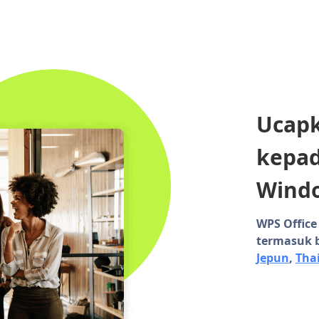
Ucapk
kepad
Wind
WPS Offic
termasuk b
Jepun
,
Tha