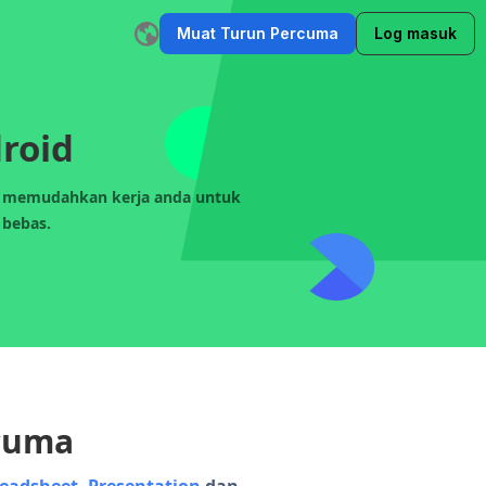
Muat Turun Percuma
Log masuk
 Cerita AI
Penulis E-mel AI
Alat Rombak Ayat
Pembuat Penge
roid
ice memudahkan kerja anda untuk
 bebas.
rcuma