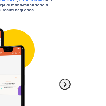
eadsheet
,
Presentation
dan
erja di mana-mana sahaja
realiti bagi anda.