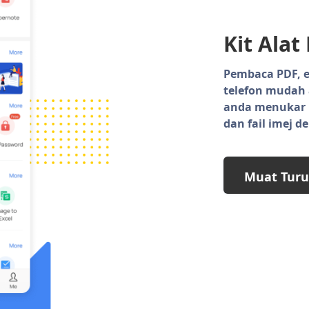
Kit Alat
Pembaca PDF, e
telefon mudah
anda menukar P
dan fail imej 
Muat Tur