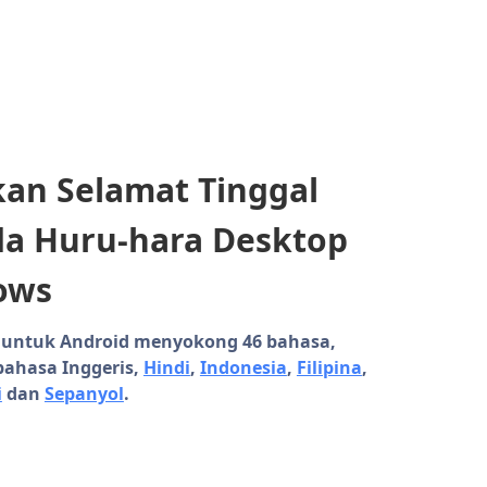
an Selamat Tinggal
a Huru-hara Desktop
ows
e untuk Android menyokong 46 bahasa,
ahasa Inggeris,
Hindi
,
Indonesia
,
Filipina
,
i
dan
Sepanyol
.