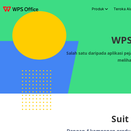
Produk
Teroka Al
Produk
Windows
Mac
Linux
Android
iOS
iPad
Dalam Talian
WPS
WPS
Salah satu daripada aplikasi p
meliha
Suit