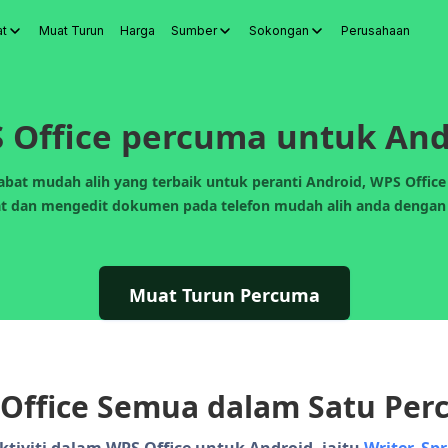
at
Muat Turun
Harga
Sumber
Sokongan
Perusahaan
 Docs
WPS Sheets
WPS Slides
WPS PDF
Teroka Alat
Penjana
 Office percuma untuk And
ejabat mudah alih yang terbaik untuk peranti Android, WPS Off
t dan mengedit dokumen pada telefon mudah alih anda dengan
Muat Turun Percuma
 Office Semua dalam Satu Pe