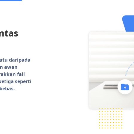
ntas
atu daripada
rm awan
akkan fail
etiga seperti
bebas.