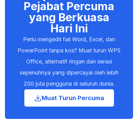
Pelajar dan pendidik mungkin layak
Pejabat Percuma
aplikasi Office, kemas kini ciri berterusan,
mendapat versi percuma melalui institusi
yang Berkuasa
dan perkhidmatan awan seperti OneDrive.
mereka.
Hari Ini
Office 2021 ialah pembelian sekali sahaja
yang menyediakan versi statik aplikasi
Perlu mengedit fail Word, Excel, dan
untuk satu komputer dan tidak menerima
PowerPoint tanpa kos? Muat turun WPS
kemas kini ciri.
Office, alternatif ringan dan serasi
sepenuhnya yang dipercayai oleh lebih
200 juta pengguna di seluruh dunia.
Muat Turun Percuma