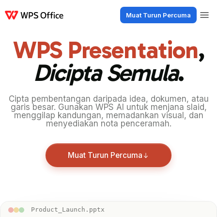
Muat Turun Percuma
Produk
Windows
Mac
Linux
Android
iOS
iPad
Dalam Talian
WPS
WPS Presentation
,
Dicipta Semula
.
Cipta pembentangan daripada idea, dokumen, atau
garis besar. Gunakan WPS AI untuk menjana slaid,
menggilap kandungan, memadankan visual, dan
menyediakan nota penceramah.
Muat Turun Percuma
Product_Launch.pptx