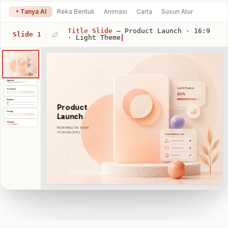
Tanya AI
Reka Bentuk
Animasi
Carta
Susun Atur
Title Slide
— Product Launch · 16:9
Slide 1
📐
· Light Theme
Agenda
Overview
Features
Product
Pricing
Launch
Timeline
Redefining the future
of productivity