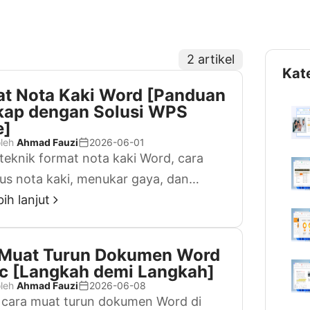
2 artikel
Kat
t Nota Kaki Word [Panduan
kap dengan Solusi WPS
e]
oleh
Ahmad Fauzi
2026-06-01
i teknik format nota kaki Word, cara
s nota kaki, menukar gaya, dan
akan WPS Office untuk hasil yang
ih lanjut
en.
 Muat Turun Dokumen Word
c [Langkah demi Langkah]
oleh
Ahmad Fauzi
2026-06-08
 cara muat turun dokumen Word di