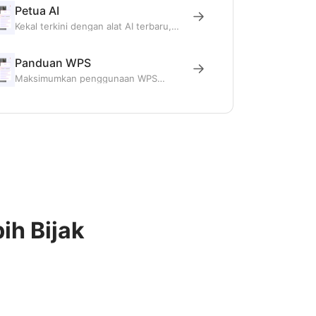
berguna.
Petua AI
Kekal terkini dengan alat AI terbaru,
panduan ChatGPT, dan penggunaan
kecerdasan buatan dalam dunia
sebenar untuk kerja harian.
Panduan WPS
Maksimumkan penggunaan WPS
Office dengan panduan ciri, tip
persediaan, dan penyelesaian untuk
isu biasa.
ih Bijak