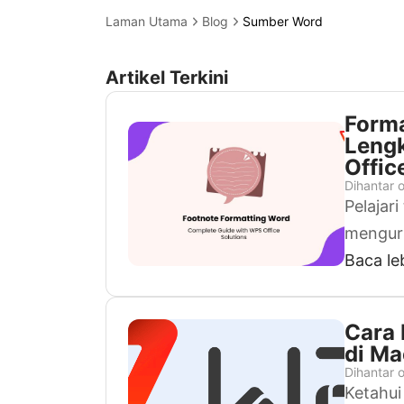
Laman Utama
Blog
Sumber Word
Artikel
Artikel Terkini
Forma
Leng
Offic
Dihantar 
Pelajar
menguru
menggun
Baca leb
konsist
Cara
di Ma
Dihantar 
Ketahui