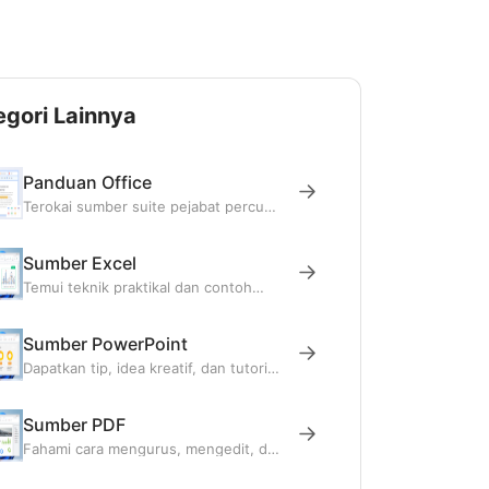
egori Lainnya
Panduan Office
Terokai sumber suite pejabat percuma
di Blog WPS dan kuasai WPS Writer,
Spreadsheet, Presentation, PDF serta
banyak lagi.
Sumber Excel
Temui teknik praktikal dan contoh
yang jelas untuk mengendalikan data,
formula, dan carta dengan lebih
berkesan dalam Excel.
Sumber PowerPoint
Dapatkan tip, idea kreatif, dan tutorial
berguna untuk mereka bentuk slaid
yang menarik dan menyampaikan
pembentangan dengan yakin.
Sumber PDF
Fahami cara mengurus, mengedit, dan
menukar PDF dengan mudah melalui
panduan yang jelas dan tip yang