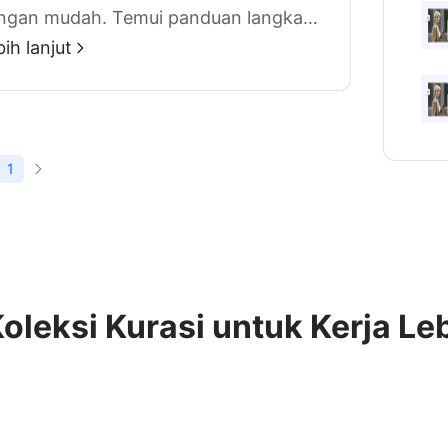
ngan mudah. Temui panduan langkah
ngkah terbaru serta tips berguna
ih lanjut
menyimpan dokumen Word pada
 Mac anda pada tahun 2023.
1
oleksi Kurasi untuk Kerja Leb