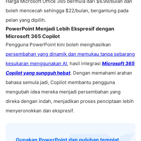
Harga Microsoft Office 365 bermula dari $6.99/bulan dan
boleh mencecah sehingga $22/bulan, bergantung pada
pelan yang dipilih.
PowerPoint Menjadi Lebih Ekspresif dengan
Microsoft 365 Copilot
Pengguna PowerPoint kini boleh menghasilkan
persembahan yang dinamik dan memukau tanpa sebarang
kesukaran menggunakan AI
, hasil integrasi
Microsoft 365
Copilot yang sungguh hebat
. Dengan memahami arahan
bahasa semula jadi, Copilot membantu pengguna
mengubah idea mereka menjadi persembahan yang
direka dengan indah, menjadikan proses penciptaan lebih
menyeronokkan dan ekspresif.
logo
Gunakan PowerPoint dan puluhan templat